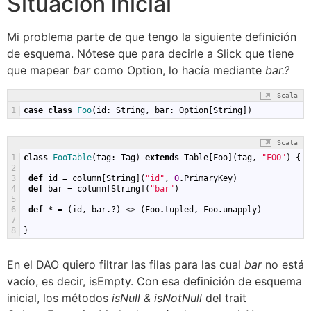
Situación inicial
Mi problema parte de que tengo la siguiente definición
de esquema. Nótese que para decirle a Slick que tiene
que mapear
bar
como Option, lo hacía mediante
bar.?
Scala
1
case
class
Foo
(
id
:
String
,
bar
:
Option
[
String
])
Scala
1
class
FooTable
(
tag
:
Tag
)
extends
Table
[
Foo
](
tag
,
"FOO"
)
{
2
3
def
id
=
column
[
String
](
"id"
,
O
.
PrimaryKey
)
4
def
bar
=
column
[
String
](
"bar"
)
5
6
def
*
=
(
id
,
bar
.?)
<
>
(
Foo
.
tupled
,
Foo
.
unapply
)
7
8
}
En el DAO quiero filtrar las filas para las cual
bar
no está
vacío, es decir, isEmpty. Con esa definición de esquema
inicial, los métodos
isNull & isNotNull
del trait