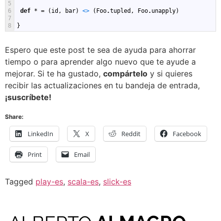
5
6
def
*
=
(
id
,
bar
)
<
>
(
Foo
.
tupled
,
Foo
.
unapply
)
7
8
}
Espero que este post te sea de ayuda para ahorrar
tiempo o para aprender algo nuevo que te ayude a
mejorar. Si te ha gustado,
compártelo
y si quieres
recibir las actualizaciones en tu bandeja de entrada,
¡suscríbete!
Share:
LinkedIn
X
Reddit
Facebook
Print
Email
Tagged
play-es
,
scala-es
,
slick-es