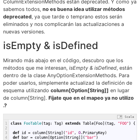
ColumnExtensionMethods están deprecated. Y como ya
sabemos todos,
no es buena idea utilizar métodos
deprecated
, ya que tarde o temprano estos serán
eliminados y nos complicarán las actualizaciones a
nuevas versiones.
isEmpty & isDefined
Mirando más abajo en el código, descubro que los
métodos que me interesan,
isEmpty & isDefined
, están
dentro de la clase AnyOptionExtensionMethods. Para
poder usarlos, simplemente actualizad la definición de
esquema utilizando
column[Option[String]]
en lugar
de column[String].
Fíjate que en el mapeo ya no utilizo
.?
Scala
1
class
FooTable
(
tag
:
Tag
)
extends
Table
[
Foo
](
tag
,
"FOO"
)
{
2
3
def
id
=
column
[
String
](
"id"
,
O
.
PrimaryKey
)
4
def
bar
=
column
[
Option
[
String
]](
"bar"
)